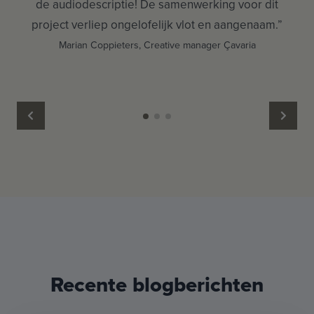
t
de audiodescriptie! De samenwerking voor dit
Go
o.”
project verliep ongelofelijk vlot en aangenaam.”
ik
Marian Coppieters, Creative manager Çavaria
Recente blogberichten