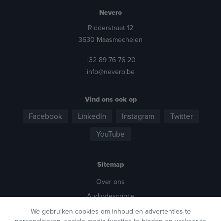
Nevero
Ridderstraat 12
3630 Maasmechelen
+32 89 76 76 20
info@nevero.be
Vind ons ook op
Facebook
LinkedIn
Instagram
Twitter
YouTube
Sitemap
Over ons
Audiodescriptie
Stemwerk
We gebruiken cookies om inhoud en advertenties te