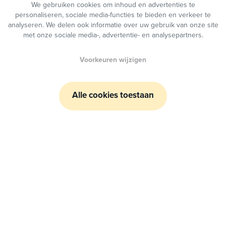
We gebruiken cookies om inhoud en advertenties te
personaliseren, sociale media-functies te bieden en verkeer te
analyseren. We delen ook informatie over uw gebruik van onze site
Telefoon
met onze sociale media-, advertentie- en analysepartners.
Voorkeuren wijzigen
Bericht
Alle cookies toestaan
We bewaren de info die je doorstuurt tijdelijk en met
respect voor je
privacy
.
Bericht versturen