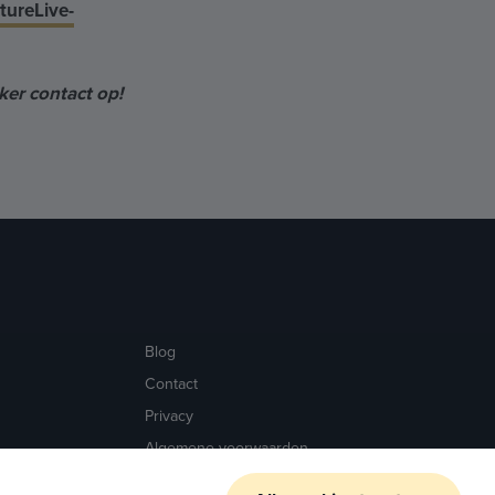
tureLive-
ker contact op!
Blog
Contact
Privacy
Algemene voorwaarden