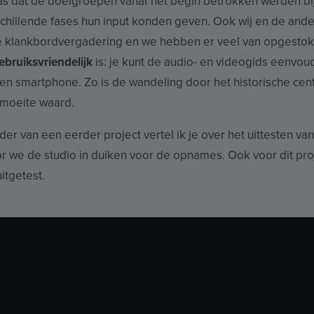
as dat de doelgroepen vanaf het begin betrokken werden bij
rschillende fases hun input konden geven. Ook wij en de ande
 klankbordvergadering en we hebben er veel van opgestoke
ebruiksvriendelijk
is: je kunt de audio- en videogids eenvoud
gen smartphone. Zo is de wandeling door het historische ce
 moeite waard.
er van een eerder project vertel ik je over het uittesten va
r we de studio in duiken voor de opnames. Ook voor dit pr
itgetest.