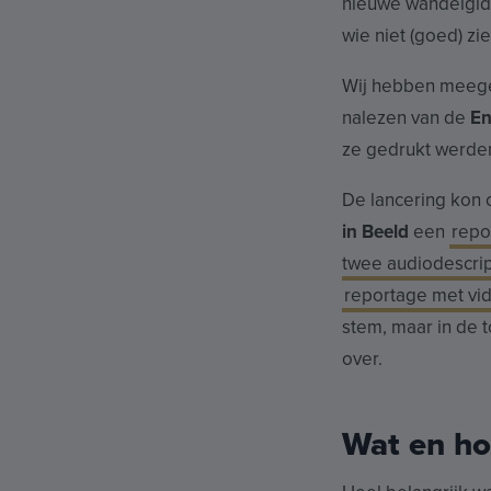
nieuwe wandelgids
wie niet (goed) zi
Wij hebben meege
nalezen van de
En
ze gedrukt werde
De lancering kon
in Beeld
een
repo
twee audiodescrip
reportage met vi
stem, maar in de 
over.
Wat en h