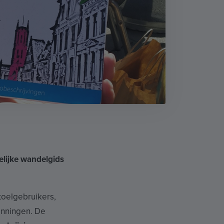
lijke wandelgids
toelgebruikers,
anningen. De