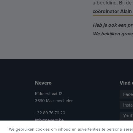
afbeelding. Bij d
coördinator Alain
Heb je ook een pr
We bekijken graa
Nevero
Vind 
Ridderstraat 12
Fac
3630 Maasmechelen
Inst
+32 89 76 76 20
YouT
info@nevero.be
We gebruiken cookies om inhoud en advertenties te personaliseren,