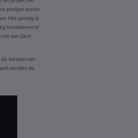
 het project en
re partijen waren
n. Het gevolg is
ig beluisteren of
ntrum van Gent
n de teksten van
oject werden de