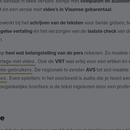
 bestaat in twee versies: eentje met
voelplaten en audiobe
et én een versie met
video’s in Vlaamse gebarentaal
.
werkt bij het
schrijven van de teksten
voor beide gidsen, h
gelse vertaling
én het verzorgen van de
laatste check
van d
n.
 op
heel wat belangstelling van de pers
rekenen. Zo maakte
rtage met video
.
Ook de
VRT
was erbij voor een artikel én
tie-gebruikers
.
De regionale tv-zender
AVS
tot slot maakt
deo
. Even opletten: in het voorbeeld is audio die je hoort ee
toegankelijke brochure is de tekst ingelezen door een profe
oe