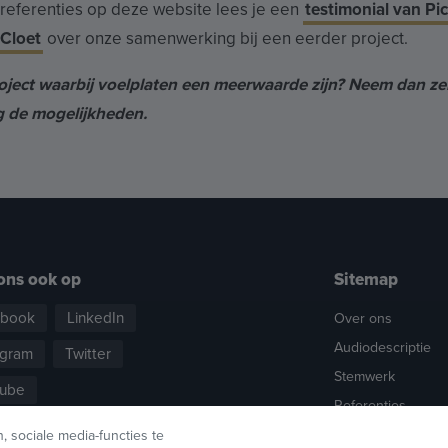
e referenties op deze website lees je een
testimonial van Pic
 Cloet
over onze samenwerking bij een eerder project.
oject waarbij voelplaten een meerwaarde zijn? Neem dan ze
g de mogelijkheden.
ons ook op
Sitemap
ebook
LinkedIn
Over ons
Audiodescriptie
agram
Twitter
Stemwerk
ube
Referenties
 sociale media-functies te