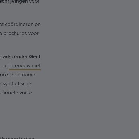
schrijvingen
voor
et coördineren en
e brochures voor
 stadszender
Gent
 een
interview met
e ook een mooie
n synthetische
ssionele voice-