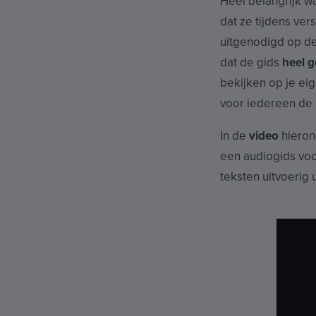
Heel belangrijk w
dat ze tijdens ve
uitgenodigd op de
dat de gids
heel g
bekijken op je ei
voor iedereen de
In de
video
hierond
een audiogids voo
teksten uitvoerig u