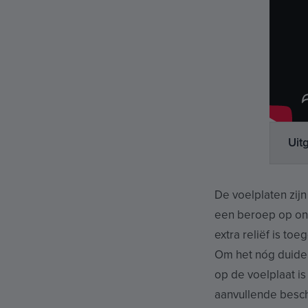
Uit
De voelplaten zij
een beroep op ons
extra reliëf is to
Om het nóg duidel
op de voelplaat i
aanvullende beschr